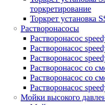
торкретирование
Торкрет установка S
Растворонасосы
Растворонасос spee
Растворонасос spee
Растворонасос spee
Растворонасос со см
Растворонасос со 
Растворонасос speed
Мойки высокого давле