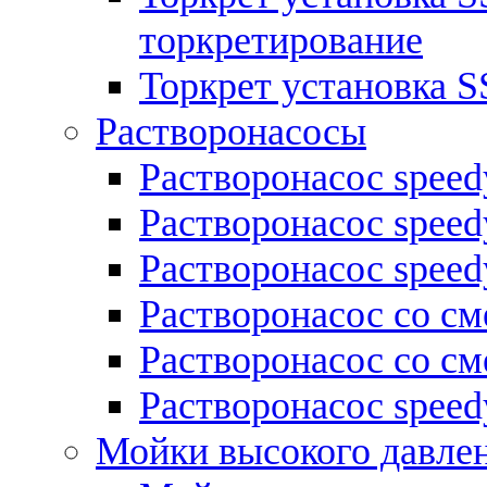
торкретирование
Торкрет установка S
Растворонасосы
Растворонасос spee
Растворонасос spee
Растворонасос spee
Растворонасос со см
Растворонасос со 
Растворонасос speed
Мойки высокого давле